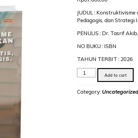
JUDUL : Konstruktivisme 
Pedagogis, dan Strategi 
PENULIS : Dr. Tasrif Akib,
NO BUKU : ISBN
TAHUN TERBIT : 2026
Konstruktivisme
Add to cart
dalam
Pendidikan
Category:
Uncategorize
Tinggi
:
Kerangka
Teoritis,
Praktik
Pedagogis,