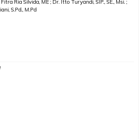
 Fitra Ria Silvida, ME ; Dr. Itto Turyandi, SIP., SE., Msi. ;
ni, S.Pd., M.Pd
d