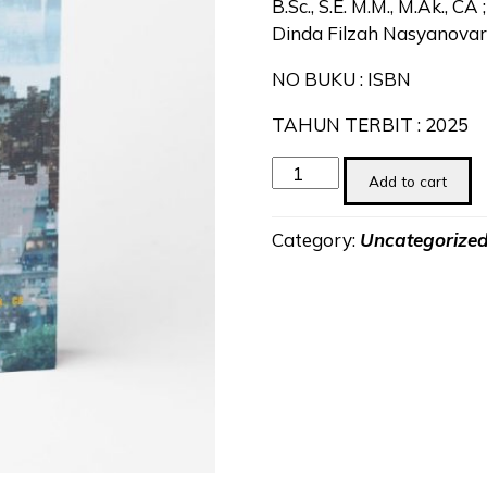
B.Sc., S.E. M.M., M.Ak., CA ;
Dinda Filzah Nasyanovaria
NO BUKU : ISBN
TAHUN TERBIT : 2025
Kewirausahaan
Add to cart
Sosial
quantity
Category:
Uncategorize