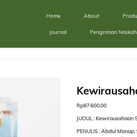
Home
About
Produ
Journal
Pengiriman Naskah
Kewirausah
Rp
87.600,00
JUDUL : Kewirausahaan S
PENULIS : Abdul Manap, S.