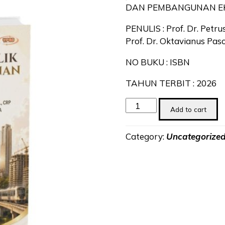
DAN PEMBANGUNAN E
PENULIS : Prof. Dr. Petru
Prof. Dr. Oktavianus Pasol
NO BUKU : ISBN
TAHUN TERBIT : 2026
KEUANGAN
Add to cart
PUBLIK
DAN
Category:
Uncategorize
PEMBANGUNAN
EKONOMI
quantity