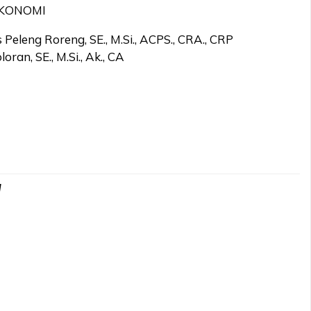
KONOMI
s Peleng Roreng, SE., M.Si., ACPS., CRA., CRP
oran, SE., M.Si., Ak., CA
d