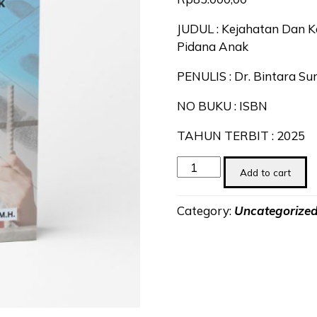
JUDUL : Kejahatan Dan Ke
Pidana Anak
PENULIS : Dr. Bintara Sur
NO BUKU : ISBN
TAHUN TERBIT : 2025
Kejahatan
Add to cart
Dan
Keadilan:
Category:
Uncategorize
Studi
Kriminologi,
Viktimologi,
Dan
Hukum
Pidana