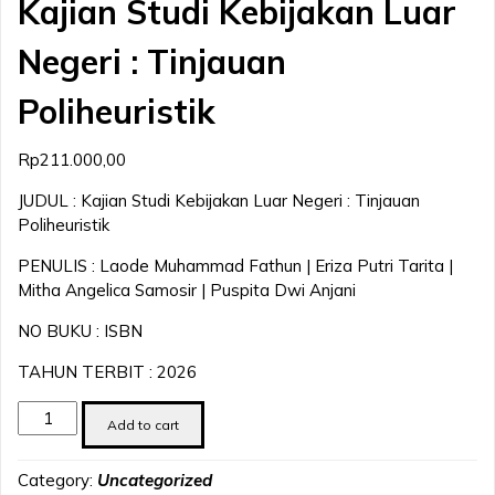
Kajian Studi Kebijakan Luar
Negeri : Tinjauan
Poliheuristik
Rp
211.000,00
JUDUL : Kajian Studi Kebijakan Luar Negeri : Tinjauan
Poliheuristik
PENULIS : Laode Muhammad Fathun | Eriza Putri Tarita |
Mitha Angelica Samosir | Puspita Dwi Anjani
NO BUKU : ISBN
TAHUN TERBIT : 2026
Kajian
Add to cart
Studi
Kebijakan
Category:
Uncategorized
Luar