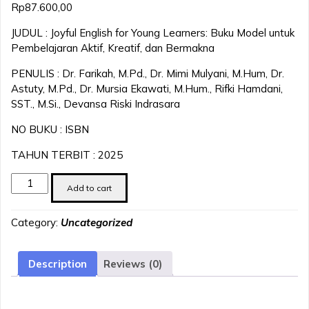
Rp
87.600,00
JUDUL : Joyful English for Young Learners: Buku Model untuk
Pembelajaran Aktif, Kreatif, dan Bermakna
PENULIS : Dr. Farikah, M.Pd., Dr. Mimi Mulyani, M.Hum, Dr.
Astuty, M.Pd., Dr. Mursia Ekawati, M.Hum., Rifki Hamdani,
SST., M.Si., Devansa Riski Indrasara
NO BUKU : ISBN
TAHUN TERBIT : 2025
Joyful
Add to cart
English
for
Category:
Uncategorized
Young
Learners:
Buku
Description
Reviews (0)
Model
untuk
Pembelajaran