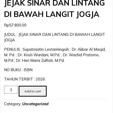
JEJAK SINAR DAN LINTANG
DI BAWAH LANGIT JOGJA
Rp
57.800,00
JUDUL : JEJAK SINAR DAN LINTANG DI BAWAH LANGIT
JOGJA
PENULIS : Supatmiatin Lestariningsih ; Dr. Akbar Al Masjid,
M. Pd. ; Dr. Kristi Wardani, M.Pd. ; Dr. Wachid Pratomo,
M.Pd ; Dr. Heri Maria Zulfiati, M.Pd.
NO BUKU : ISBN
TAHUN TERBIT : 2026
JEJAK
Add to cart
SINAR
DAN
Category:
Uncategorized
LINTANG
DI