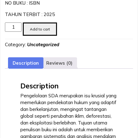
NO BUKU : ISBN
TAHUN TERBIT : 2025
Hukum
Add to cart
Pengelolaan
Sumber
Category:
Uncategorized
Daya
Alam
quantity
Description
Reviews (0)
Description
Pengelolaan SDA merupakan isu krusial yang
memerlukan pendekatan hukum yang adaptif
dan berkelanjutan, mengingat tantangan
global seperti perubahan iklim, deforestasi,
dan eksploitasi berlebihan. Tujuan utama
penulisan buku ini adalah untuk memberikan
gambaran sistematis dan analisis mendalam