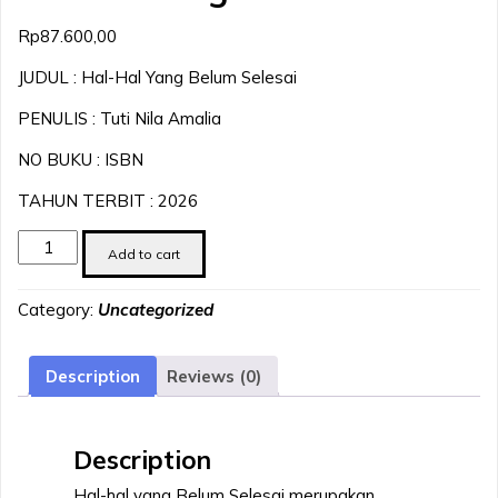
Rp
87.600,00
JUDUL : Hal-Hal Yang Belum Selesai
PENULIS : Tuti Nila Amalia
NO BUKU : ISBN
TAHUN TERBIT : 2026
Hal-
Add to cart
Hal
Yang
Category:
Uncategorized
Belum
Selesai
quantity
Description
Reviews (0)
Description
Hal-hal yang Belum Selesai merupakan