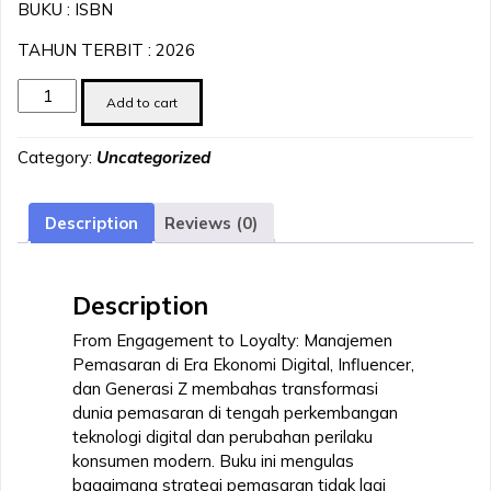
BUKU : ISBN
TAHUN TERBIT : 2026
FROM
Add to cart
ENGAGEMENT
TO
Category:
Uncategorized
LOYALTY:
MANAJEMEN
PEMASARAN
Description
Reviews (0)
DI
ERA
EKONOMI
Description
DIGITAL,
INFLUENCER,
From Engagement to Loyalty: Manajemen
DAN
Pemasaran di Era Ekonomi Digital, Influencer,
GENERASI
dan Generasi Z membahas transformasi
Z
dunia pemasaran di tengah perkembangan
quantity
teknologi digital dan perubahan perilaku
konsumen modern. Buku ini mengulas
bagaimana strategi pemasaran tidak lagi