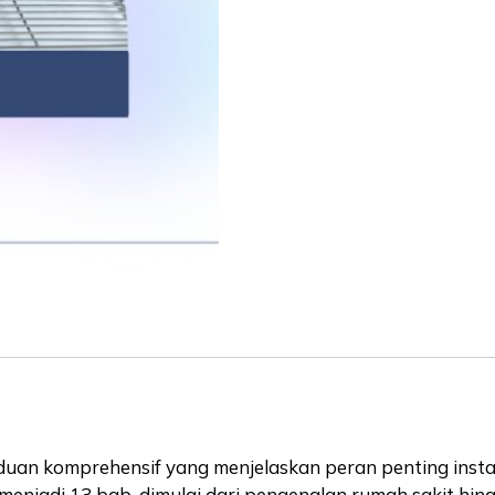
an komprehensif yang menjelaskan peran penting instal
 menjadi 13 bab, dimulai dari pengenalan rumah sakit hing