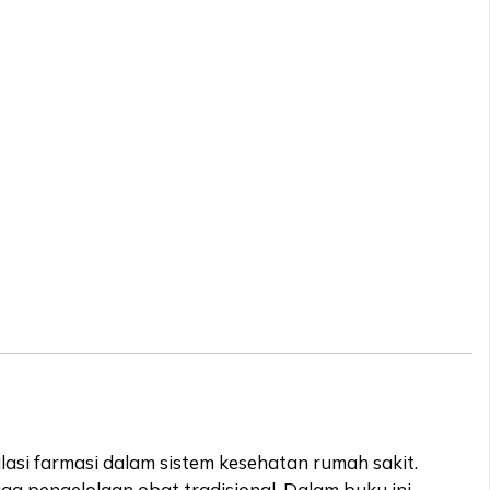
asi farmasi dalam sistem kesehatan rumah sakit.
ga pengelolaan obat tradisional. Dalam buku ini,