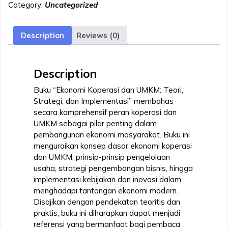
Category:
Uncategorized
UMKM:
TEORI,
STRATEGI,
Description
Reviews (0)
DAN
IMPLEMENTASI
(Buku
Description
Ajar)
quantity
Buku “Ekonomi Koperasi dan UMKM: Teori,
Strategi, dan Implementasi” membahas
secara komprehensif peran koperasi dan
UMKM sebagai pilar penting dalam
pembangunan ekonomi masyarakat. Buku ini
menguraikan konsep dasar ekonomi koperasi
dan UMKM, prinsip-prinsip pengelolaan
usaha, strategi pengembangan bisnis, hingga
implementasi kebijakan dan inovasi dalam
menghadapi tantangan ekonomi modern.
Disajikan dengan pendekatan teoritis dan
praktis, buku ini diharapkan dapat menjadi
referensi yang bermanfaat bagi pembaca