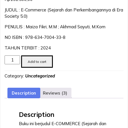
based on
customer
ratings
JUDUL : E-Commerce (Sejarah dan Perkembangannya di Era
Society 5.0)
PENULIS : Maiza Fikri, M.M ; Akhmad Sayuti, M.Kom
NO ISBN : 978-634-7004-33-8
TAHUN TERBIT : 2024
E-
Add to cart
Commerce
(Sejarah
Category:
Uncategorized
dan
Perkembangannya
di
Description
Reviews (3)
Era
Society
5.0)
Description
quantity
Buku ini berjudul E-COMMERCE (Sejarah dan