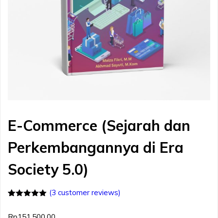
E-Commerce (Sejarah dan
Perkembangannya di Era
Society 5.0)
(
3
customer reviews)
Rated
3
5.00
out of 5
Rp
151.500,00