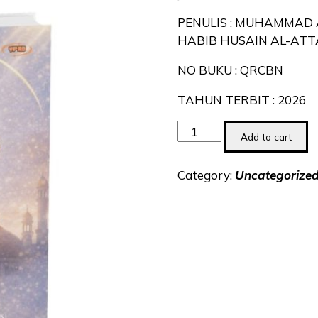
PENULIS : MUHAMMAD 
HABIB HUSAIN AL-ATT
NO BUKU : QRCBN
TAHUN TERBIT : 2026
Dzikir
Add to cart
Penenang
Hati
Category:
Uncategorize
Wirid
&
Doa
Harian
Para
Salihin
quantity