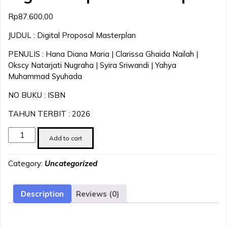
Rp
87.600,00
JUDUL : Digital Proposal Masterplan
PENULIS : Hana Diana Maria | Clarissa Ghaida Nailah |
Okscy Natarjati Nugraha | Syira Sriwandi | Yahya
Muhammad Syuhada
NO BUKU : ISBN
TAHUN TERBIT : 2026
Digital
Add to cart
Proposal
Masterplan
Category:
Uncategorized
quantity
Description
Reviews (0)