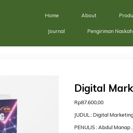
Home
About
Produ
Journal
Pengiriman Naskah
Digital Mar
Rp
87.600,00
JUDUL : Digital Marketin
PENULIS : Abdul Manap , S.