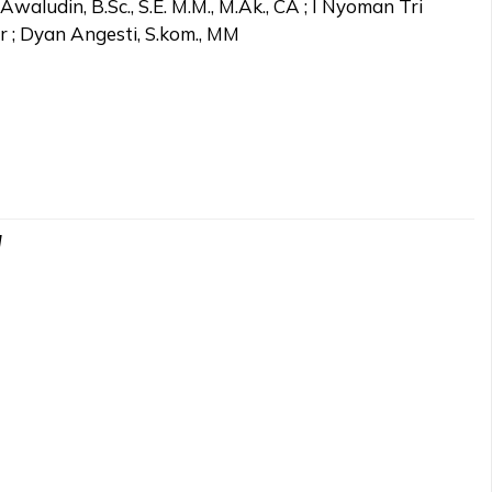
Awaludin, B.Sc., S.E. M.M., M.Ak., CA ; I Nyoman Tri
r ; Dyan Angesti, S.kom., MM
d