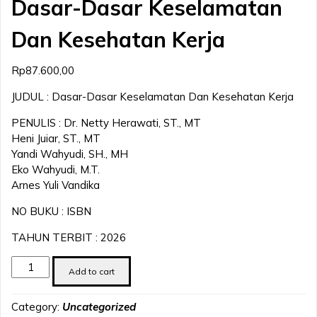
Dasar-Dasar Keselamatan
Dan Kesehatan Kerja
Rp
87.600,00
JUDUL : Dasar-Dasar Keselamatan Dan Kesehatan Kerja
PENULIS : Dr. Netty Herawati, ST., MT
Heni Juiar, ST., MT
Yandi Wahyudi, SH., MH
Eko Wahyudi, M.T.
Arnes Yuli Vandika
NO BUKU : ISBN
TAHUN TERBIT : 2026
Dasar-
Add to cart
Dasar
Keselamatan
Category:
Uncategorized
Dan