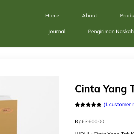
Home
About
Produ
Journal
Pengiriman Naskah
Cinta Yang 
(
1
customer 
Rated
1
5.00
out of 5
Rp
63.600,00
based on
customer
rating
JUDUL : Cinta Yang Tak K