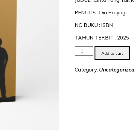
PENULIS : Dio Prayogi
NO BUKU : ISBN
TAHUN TERBIT : 2025
Cinta
Add to cart
Yang
Tak
Category:
Uncategorize
Kusesali
quantity