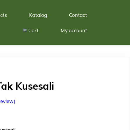
cts
Katalog
Contact
Cart
My account
Tak Kusesali
review)
usesali