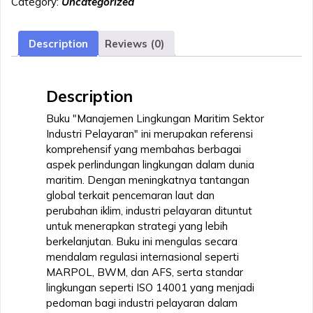
Category:
Uncategorized
LINGKUNGAN
MARITIM
SEKTOR
Description
Reviews (0)
INDUSTRI
PELAYARAN
quantity
Description
Buku "Manajemen Lingkungan Maritim Sektor
Industri Pelayaran" ini merupakan referensi
komprehensif yang membahas berbagai
aspek perlindungan lingkungan dalam dunia
maritim. Dengan meningkatnya tantangan
global terkait pencemaran laut dan
perubahan iklim, industri pelayaran dituntut
untuk menerapkan strategi yang lebih
berkelanjutan. Buku ini mengulas secara
mendalam regulasi internasional seperti
MARPOL, BWM, dan AFS, serta standar
lingkungan seperti ISO 14001 yang menjadi
pedoman bagi industri pelayaran dalam