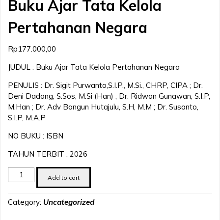
Buku Ajar Tata Kelola
Pertahanan Negara
Rp
177.000,00
JUDUL : Buku Ajar Tata Kelola Pertahanan Negara
PENULIS : Dr. Sigit Purwanto,S.I.P., M.Si., CHRP, CIPA ; Dr.
Deni Dadang, S.Sos, M.Si (Han) ; Dr. Ridwan Gunawan, S.I.P,
M.Han ; Dr. Adv Bangun Hutajulu, S.H, M.M ; Dr. Susanto,
S.I.P, M.A.P
NO BUKU : ISBN
TAHUN TERBIT : 2026
Buku
Add to cart
Ajar
Tata
Category:
Uncategorized
Kelola
Pertahanan