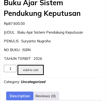
Buku Ajar Sistem
Pendukung Keputusan
Rp
87.600,00
JUDUL : Buku Ajar Sistem Pendukung Keputusan
PENULIS : Suryanto Nugroho
NO BUKU : ISBN
TAHUN TERBIT : 2026
Buku
Add to cart
Ajar
Sistem
Category:
Uncategorized
Pendukung
Keputusan
quantity
Description
Reviews (0)