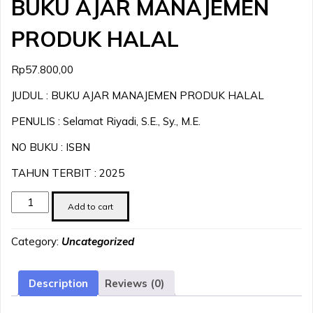
BUKU AJAR MANAJEMEN
PRODUK HALAL
Rp
57.800,00
JUDUL : BUKU AJAR MANAJEMEN PRODUK HALAL
PENULIS : Selamat Riyadi, S.E., Sy., M.E.
NO BUKU : ISBN
TAHUN TERBIT : 2025
BUKU
Add to cart
AJAR
MANAJEMEN
Category:
Uncategorized
PRODUK
HALAL
quantity
Description
Reviews (0)