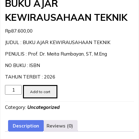
BUKU AJAR
KEWIRAUSAHAAN TEKNIK
Rp
87.600,00
JUDUL : BUKU AJAR KEWIRAUSAHAAN TEKNIK
PENULIS : Prof. Dr. Meita Rumbayan, ST, M.Eng
NO BUKU : ISBN
TAHUN TERBIT : 2026
BUKU
Add to cart
AJAR
KEWIRAUSAHAAN
Category:
Uncategorized
TEKNIK
quantity
Description
Reviews (0)