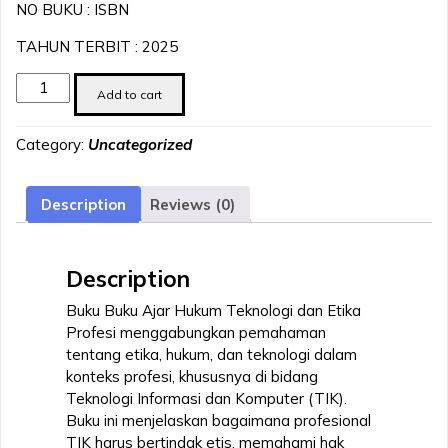
NO BUKU : ISBN
TAHUN TERBIT : 2025
Buku
Add to cart
Ajar
Hukum
Category:
Uncategorized
Teknologi
Dan
Etika
Description
Reviews (0)
Profesi
quantity
Description
Buku Buku Ajar Hukum Teknologi dan Etika
Profesi menggabungkan pemahaman
tentang etika, hukum, dan teknologi dalam
konteks profesi, khususnya di bidang
Teknologi Informasi dan Komputer (TIK).
Buku ini menjelaskan bagaimana profesional
TIK harus bertindak etis, memahami hak