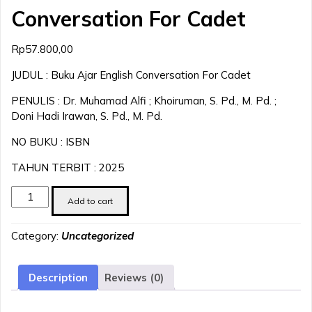
Conversation For Cadet
Rp
57.800,00
JUDUL : Buku Ajar English Conversation For Cadet
PENULIS : Dr. Muhamad Alfi ; Khoiruman, S. Pd., M. Pd. ;
Doni Hadi Irawan, S. Pd., M. Pd.
NO BUKU : ISBN
TAHUN TERBIT : 2025
Buku
Add to cart
Ajar
English
Category:
Uncategorized
Conversation
For
Cadet
Description
Reviews (0)
quantity