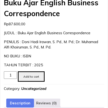
Buku Ajar English Business
Correspondence
Rp
87.600,00
JUDUL : Buku Ajar English Business Correspondence
PENULIS : Doni Hadi Irawan, S. Pd., M. Pd.; Dr. Muhamad
Alfi Khoiruman, S. Pd., M. Pd.
NO BUKU : ISBN
TAHUN TERBIT : 2025
Buku
Add to cart
Ajar
English
Category:
Uncategorized
Business
Correspondence
quantity
Description
Reviews (0)