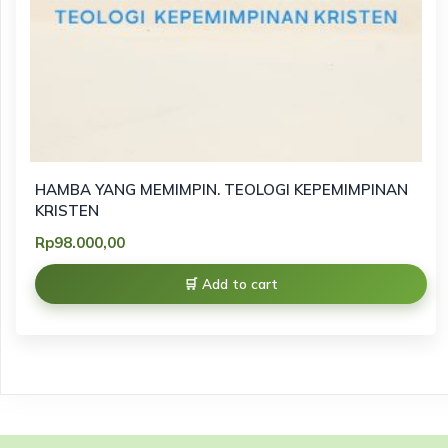
HAMBA YANG MEMIMPIN. TEOLOGI KEPEMIMPINAN
KRISTEN
Rp
98.000,00
Add to cart