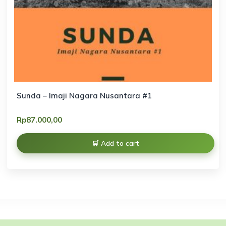
Sunda – Imaji Nagara Nusantara #1
Rp
87.000,00
Add to cart