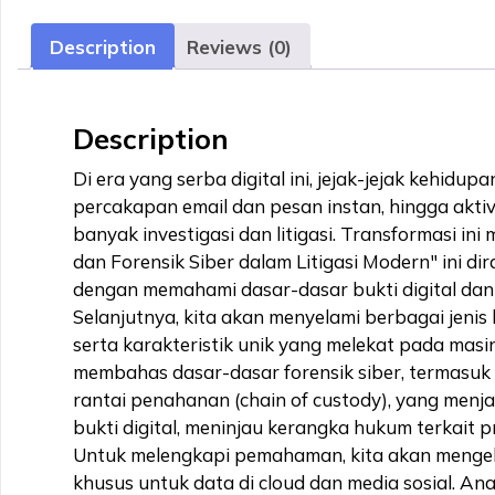
Description
Reviews (0)
Description
Di era yang serba digital ini, jejak-jejak kehidup
percakapan email dan pesan instan, hingga aktivi
banyak investigasi dan litigasi. Transformasi i
dan Forensik Siber dalam Litigasi Modern" ini 
dengan memahami dasar-dasar bukti digital dan di
Selanjutnya, kita akan menyelami berbagai jenis 
serta karakteristik unik yang melekat pada masin
membahas dasar-dasar forensik siber, termasuk p
rantai penahanan (chain of custody), yang menja
bukti digital, meninjau kerangka hukum terkait pr
Untuk melengkapi pemahaman, kita akan mengeksp
khusus untuk data di cloud dan media sosial. Ana