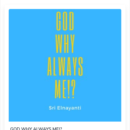
GOD WHY ALWAYS ME!?