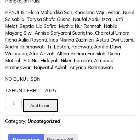
Pengkajian Puisi
PENULIS : Flora Mahardika Sari, Kharisma Wiji Lestari, Nurul
Salsabila, Tarysa Shafa Gusna, Naufal Abdul Izza, Lutfi
Melati Septia, Lia Safira, Muthia Nur Rohmah, Nabila
Mayang Siwi, Annisa Sofyarani Supriatno, Choirotul Umam,
Fiona Aulia Rosanti, Inas Nisrina Zazmien, Astuti Dwi Utami,
Andini Rahmawati, Tri Lestari, Rochwati, Aprillia Duwi
Wulandari, Afra Azizah, Alfina Rahma Fadhilah, Dinna
Mafiroh, Siti Nur Hidayah, Niken Larasati, Almanda
Prameswari, Najwatul Auliah, Ariyana Rahmawati.
NO BUKU : ISBN
TAHUN TERBIT : 2025
Book
Add to cart
Chapter
Pendekatan
Category:
Uncategorized
Interdisipliner
Dalam
Pengkajian
Description
Reviews (0)