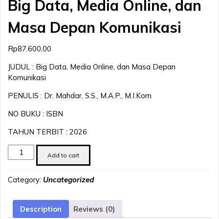
Big Data, Media Online, dan
Masa Depan Komunikasi
Rp
87.600,00
JUDUL : Big Data, Media Online, dan Masa Depan
Komunikasi
PENULIS : Dr. Mahdar, S.S., M.A.P., M.I.Kom
NO BUKU : ISBN
TAHUN TERBIT : 2026
Big
Add to cart
Data,
Media
Category:
Uncategorized
Online,
dan
Masa
Description
Reviews (0)
Depan