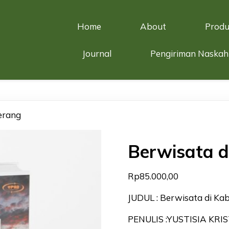
Home
About
Produ
Journal
Pengiriman Naskah
erang
Berwisata 
Rp
85.000,00
JUDUL : Berwisata di K
PENULIS :YUSTISIA KRI