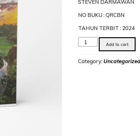
STEVEN DARMAWAN
NO BUKU : QRCBN
TAHUN TERBIT : 2024
Berwisata
Add to cart
di
Kabupaten
Category:
Uncategorize
Tangerang
quantity