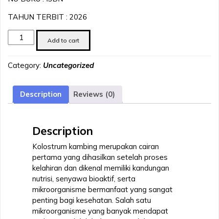
TAHUN TERBIT : 2026
BAKTERI
Add to cart
ASAM
LAKTAT
Category:
Uncategorized
DARI
KOLOSTRUM
KAMBING
Description
Reviews (0)
quantity
Description
Kolostrum kambing merupakan cairan
pertama yang dihasilkan setelah proses
kelahiran dan dikenal memiliki kandungan
nutrisi, senyawa bioaktif, serta
mikroorganisme bermanfaat yang sangat
penting bagi kesehatan. Salah satu
mikroorganisme yang banyak mendapat