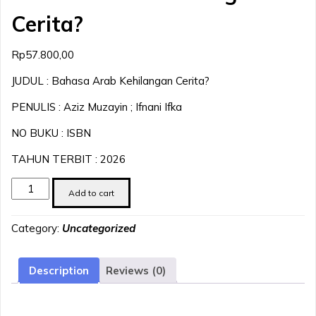
Cerita?
Rp
57.800,00
JUDUL : Bahasa Arab Kehilangan Cerita?
PENULIS : Aziz Muzayin ; Ifnani Ifka
NO BUKU : ISBN
TAHUN TERBIT : 2026
Bahasa
Add to cart
Arab
Kehilangan
Category:
Uncategorized
Cerita?
quantity
Description
Reviews (0)