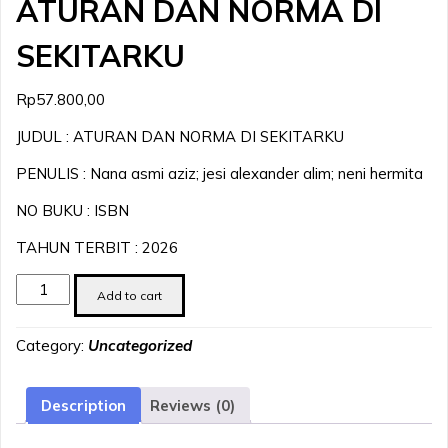
ATURAN DAN NORMA DI
SEKITARKU
Rp
57.800,00
JUDUL : ATURAN DAN NORMA DI SEKITARKU
PENULIS : Nana asmi aziz; jesi alexander alim; neni hermita
NO BUKU : ISBN
TAHUN TERBIT : 2026
ATURAN
Add to cart
DAN
NORMA
Category:
Uncategorized
DI
SEKITARKU
quantity
Description
Reviews (0)