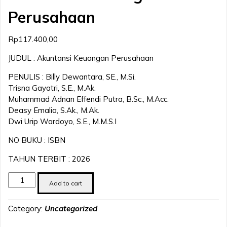
Perusahaan
Rp
117.400,00
JUDUL : Akuntansi Keuangan Perusahaan
PENULIS : Billy Dewantara, SE., M.Si.
Trisna Gayatri, S.E., M.Ak.
Muhammad Adnan Effendi Putra, B.Sc., M.Acc.
Deasy Emalia, S.Ak., M.Ak.
Dwi Urip Wardoyo, S.E., M.M.S.I
NO BUKU : ISBN
TAHUN TERBIT : 2026
Akuntansi
Add to cart
Keuangan
Perusahaan
Category:
Uncategorized
quantity