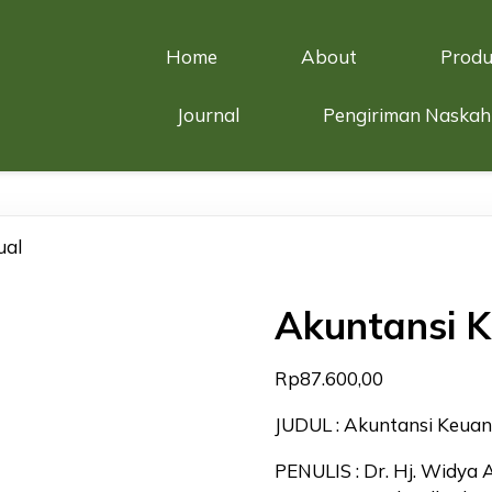
Home
About
Produ
Journal
Pengiriman Naskah
ual
Akuntansi 
Rp
87.600,00
JUDUL : Akuntansi Keua
PENULIS : Dr. Hj. Widya Ai