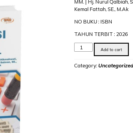
MM. | Hj. Nurul Qalbiah, S
Kemal Fattah, SE., M.Ak
NO BUKU : ISBN
TAHUN TERBIT : 2026
Akuntansi
Add to cart
Keuangan
Kontekstual
Category:
Uncategorize
quantity