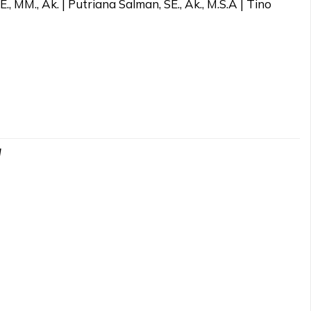
E., MM., Ak. | Putriana Salman, SE., Ak., M.S.A | Tino
d