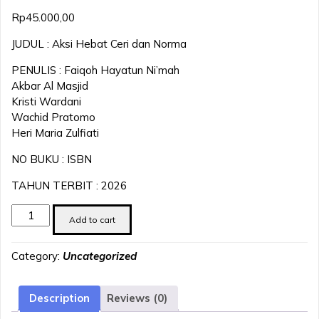
Rp
45.000,00
JUDUL : Aksi Hebat Ceri dan Norma
PENULIS : Faiqoh Hayatun Ni’mah
Akbar Al Masjid
Kristi Wardani
Wachid Pratomo
Heri Maria Zulfiati
NO BUKU : ISBN
TAHUN TERBIT : 2026
Aksi
Add to cart
Hebat
Ceri
Category:
Uncategorized
dan
Norma
quantity
Description
Reviews (0)