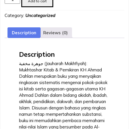
Add to cart
مخفية
(JAUHARAH
Category:
Uncategorized
MAKHFIYAH)
MUKHTASHAR
KITAB
Description
Reviews (0)
&
PEMIKIRAN
KH
Description
AHMAD
DAHLAN
جوهرة مخفية (Jauharah Makhfiyah):
quantity
Mukhtashar Kitab & Pemikiran KH Ahmad
Dahlan merupakan buku yang menyajikan
ringkasan sistematis mengenai pokok-pokok
isi kitab serta gagasan-gagasan utama KH
Ahmad Dahlan dalam bidang akidah, ibadah,
akhlak, pendidikan, dakwah, dan pembaruan
Islam. Disusun dengan bahasa yang ringkas
namun tetap mempertahankan substansi,
buku ini memudahkan pembaca memahami
nilai-nilai Islam yang bersumber pada Al-